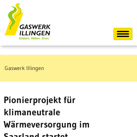
zum
Inhalt
Toggle
navigat
Gaswerk Illingen
Pionierprojekt für
klimaneutrale
Wärmeversorgung im
Saarland startet