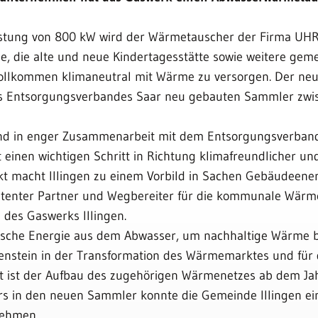
eistung von 800 kW wird der Wärmetauscher der Firma UH
pse, die alte und neue Kindertagesstätte sowie weitere ge
ollkommen klimaneutral mit Wärme zu versorgen. Der ne
s Entsorgungsverbandes Saar neu gebauten Sammler zwis
tand in enger Zusammenarbeit mit dem Entsorgungsverband
lt einen wichtigen Schritt in Richtung klimafreundlicher und
 macht Illingen zu einem Vorbild in Sachen Gebäudeenerg
mpetenter Partner und Wegbereiter für die kommunale Wärm
n des Gaswerks Illingen.
sche Energie aus dem Abwasser, um nachhaltige Wärme be
ilenstein in der Transformation des Wärmemarktes und für
t ist der Aufbau des zugehörigen Wärmenetzes ab dem Ja
rs in den neuen Sammler konnte die Gemeinde Illingen ein
nehmen.