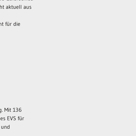
t aktuell aus
t für die
g. Mit 136
es EVS für
g und