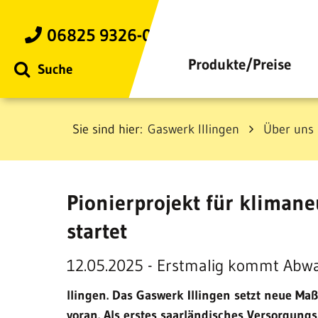
zum
Inhalt
06825 9326-0
Produkte/Preise
Suche
Sie sind hier:
Gaswerk Illingen
Über uns
Pionierprojekt für kliman
startet
12.05.2025 - Erstmalig kommt Abw
llingen. Das Gaswerk Illingen setzt neue Ma
voran. Als erstes saarländisches Versorgu