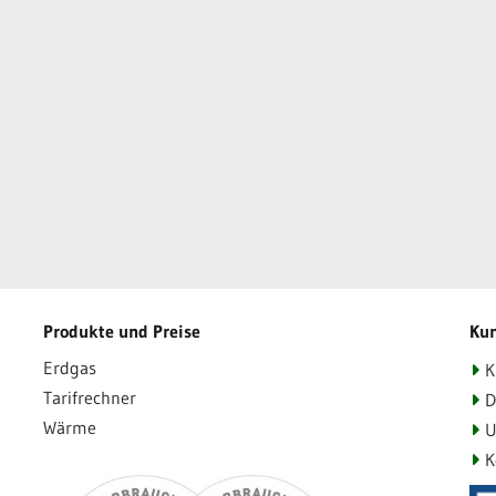
Produkte und Preise
Ku
Erdgas
K
Tarifrechner
D
Wärme
U
K