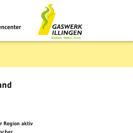
ncenter
and
r Region aktiv
uscher