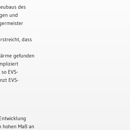
Neubaus des
ngen und
germeister
rstreicht, dass
rwärme gefunden
pliziert
 so EVS-
nzt EVS-
 Entwicklung
nem hohen Maß an