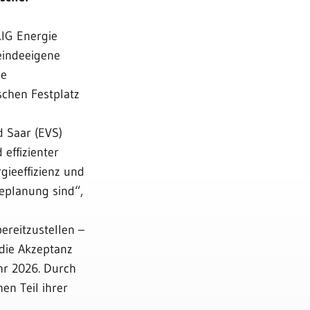
RIG Energie
meindeeigene
ue
chen Festplatz
 Saar (EVS)
 effizienter
ieeffizienz und
eplanung sind“,
reitzustellen –
 die Akzeptanz
hr 2026. Durch
en Teil ihrer